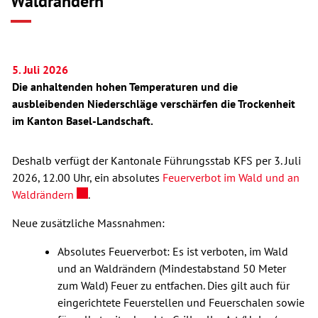
Waldrändern
Zugehörige Objekte
5. Juli 2026
Die anhaltenden hohen Temperaturen und die
ausbleibenden Niederschläge verschärfen die Trockenheit
im Kanton Basel-Landschaft.
Deshalb verfügt der Kantonale Führungsstab KFS per 3. Juli
2026, 12.00 Uhr, ein absolutes
Feuerverbot im Wald und an
Externer Link wird in einem neuen Fenster geöffne
Waldrändern
.
Neue zusätzliche Massnahmen:
Absolutes Feuerverbot: Es ist verboten, im Wald
und an Waldrändern (Mindestabstand 50 Meter
zum Wald) Feuer zu entfachen. Dies gilt auch für
eingerichtete Feuerstellen und Feuerschalen sowie