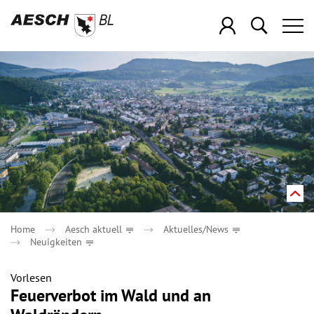
zur Startseite
Direkt zur Hauptnavigation
Direkt zum Inhalt
Direkt zur Suche
Direkt zum Stichwortverzeichnis
Kopfzeile
Inhalt
Home
Aesch aktuell
Aktuelles/News
Neuigkeiten
Vorlesen
Feuerverbot im Wald und an